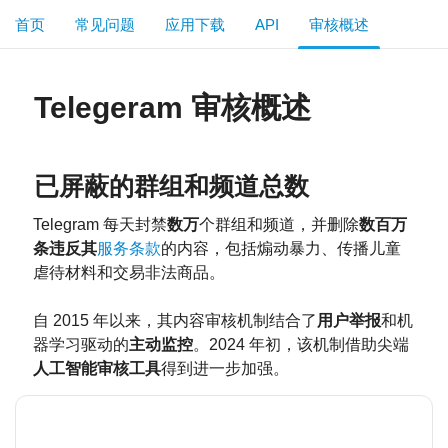
首页
常见问题
应用下载
API
审核概述
Telegeram 审核概述
已屏蔽的群组和频道总数
Telegram 每天封禁
数万
个群组和频道，并删除
数百万
条违反其
服务条款
的内容，包括煽动暴力、传播儿童
虐待材料和交易非法商品。
自 2015 年以来，其内容审核机制结合了
用户举报
和机
器学习驱动的
主动监控
。2024 年初，该机制借助尖端
人工智能审核工具
得到进一步加强。