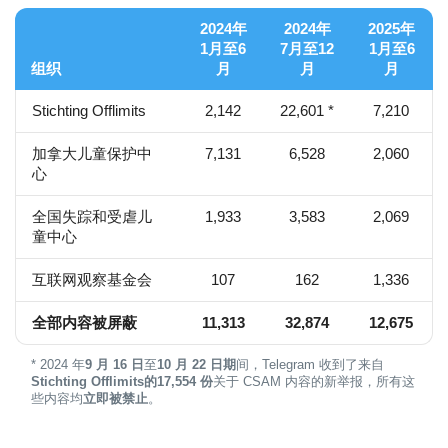
2024年
2024年
2025年
1月至6
7月至12
1月至6
组织
月
月
月
Stichting Offlimits
2,142
22,601 *
7,210
加拿大儿童保护中
7,131
6,528
2,060
心
全国失踪和受虐儿
1,933
3,583
2,069
童中心
互联网观察基金会
107
162
1,336
全部内容被屏蔽
11,313
32,874
12,675
* 2024 年
9 月 16 日
至
10 月 22 日期
间，Telegram 收到了来自
Stichting Offlimits的
17,554 份
关于 CSAM 内容的新举报，所有这
些内容均
立即被禁止
。