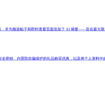
id Glass 界面，并为频道帖子和即时查看页面添加了 AI 摘要——旨
安全密钥、内置防诈骗保护的礼品购买优惠，以及将个人资料中